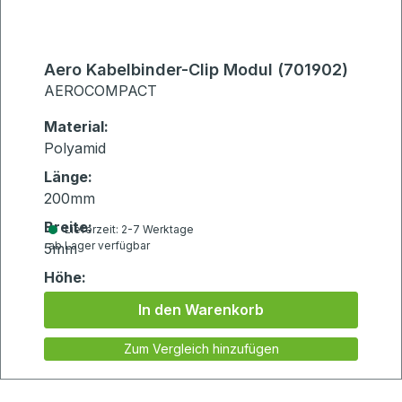
Aero Kabelbinder-Clip Modul (701902)
AEROCOMPACT
Material:
Polyamid
Länge:
200mm
Breite:
Lieferzeit: 2-7 Werktage
ab Lager verfügbar
5mm
Höhe:
1mm
In den Warenkorb
Zum Vergleich hinzufügen