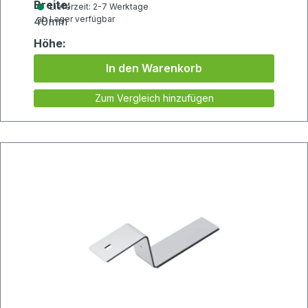
Breite:
Lieferzeit: 2-7 Werktage
ab Lager verfügbar
40mm
Höhe:
75mm
In den Warenkorb
Zum Vergleich hinzufügen