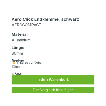
Aero Click Endklemme, schwarz
AEROCOMPACT
Material:
Aluminium
Länge:
80mm
Breite:
in Kürze verfügbar
35mm
Höhe:
In den Warenkorb
75mm
Zum Vergleich hinzufügen