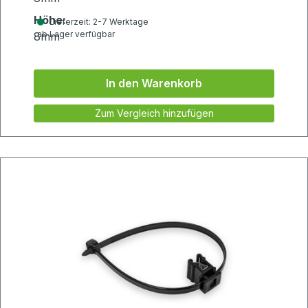
Höhe:
Lieferzeit: 2-7 Werktage
ab Lager verfügbar
8mm
In den Warenkorb
Zum Vergleich hinzufügen