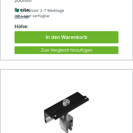
200mm
Breite:
Lieferzeit: 2-7 Werktage
ab Lager verfügbar
80mm
Höhe:
10mm
In den Warenkorb
Zum Vergleich hinzufügen