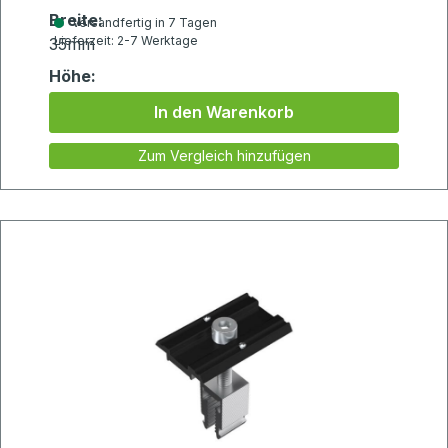
Breite:
Versandfertig in 7 Tagen
Lieferzeit: 2-7 Werktage
35mm
Höhe:
75mm
In den Warenkorb
Zum Vergleich hinzufügen