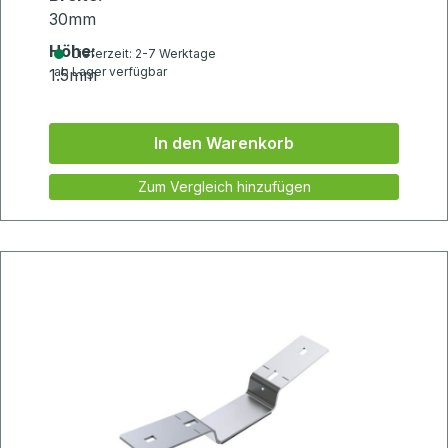
30mm
Höhe:
Lieferzeit: 2-7 Werktage
ab Lager verfügbar
1.5mm
In den Warenkorb
Zum Vergleich hinzufügen