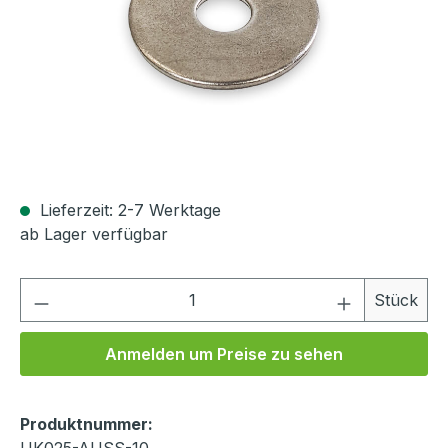
Lieferzeit: 2-7 Werktage
ab Lager verfügbar
Produkt Anzahl: Gib den gewünschten We
Stück
Anmelden um Preise zu sehen
Produktnummer: